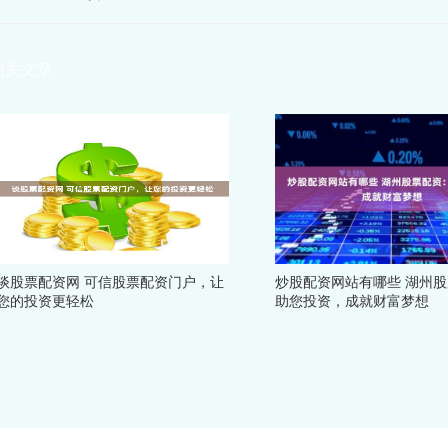
相关文章
谈股票配资网 可信股票配资门户，让
炒股配资网站有哪些 湖州
您的投资更轻松
助您投资，成就财富梦想