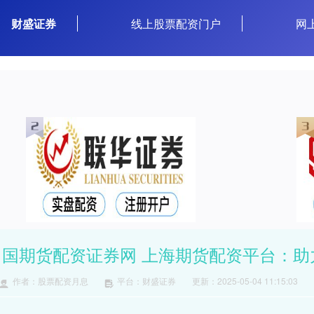
财盛证券
线上股票配资门户
网
中国期货配资证券网 上海期货配资平台：助
作者：股票配资月息
平台：财盛证券
更新：2025-05-04 11:15:03