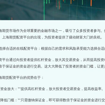
海期货市场作为全球重要的金融市场之一，吸引了众多投资者参与。
。上海期货配资平台的出现，为投资者提供了撬动财富大门的良机。
. 选择合适的在线配资平台：根据自己的需求和风险承受能力选择合
资平台通过向投资者提供杠杆资金，放大其交易资金，从而提高投资
倍于保证金的资金进行交易。这大大降低了投资者的资金门槛，让更
海期货配资平台的优势在于：
 **资金放大：**提供高杠杆资金，放大投资者交易资金，提高收益率。
 **降低门槛：**只需缴纳保证金，即可获得数倍于保证金的资金进行