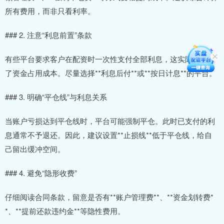
所有费用，而非只看利率。
### 2. 注意“利息前置”条款
有些平台要求客户在配资时一次性支付全部利息，这实际上增加
了资金占用成本。尽量选择**利息后付**或**按日计息**的平台。
### 3. 明确“平仓线”与利息关系
当账户亏损达到平仓线时，平台可能强制平仓。此时已支付的利
息通常不予退还。因此，建议设置**止损线**低于平仓线，给自
己留出缓冲空间。
### 4. 避免“隐形收费”
仔细阅读合同条款，留意是否有**账户管理费**、**资金划转费*
*、**提前还款违约金**等隐性费用。