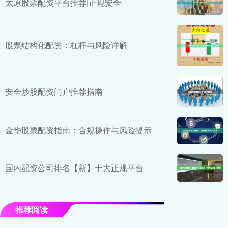
太原股票配资平台推荐|正规安全
股票结构化配资：杠杆与风险详解
安全炒股配资门户推荐指南
金华股票配资指南：合规操作与风险提示
国内配资公司排名【新】十大正规平台
推荐阅读