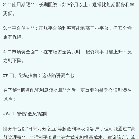
2. **使用期限**：长期配资（如3个月以上）通常比短期配资利率
更低。
3. **平台信誉**：正规平台的利率可能略高于小平台，但安全性
更有保障。
4. **市场资金面**：在市场资金紧张时，配资利率可能上升；反
之则下降。
## 四、避坑指南：这些陷阱要当心
在了解**股票配资利息怎么算**之后，更重要的是学会识别潜在
风险：
### 1. 警惕“低息”陷阱
部分平台以“日息万分之五”等超低利率吸引客户，但可能通过**高
额管理费**、**强制平仓费**等方式变相提高成本。建议综合计算