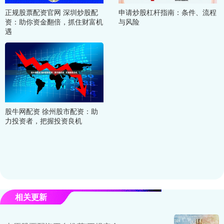
正规股票配资官网 深圳炒股配
申请炒股杠杆指南：条件、流程
资：助你资金翻倍，抓住财富机
与风险
遇
股牛网配资 徐州股市配资：助
力投资者，把握投资良机
相关更新