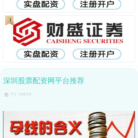
深圳股票配资网平台推荐
平台：财盛证券