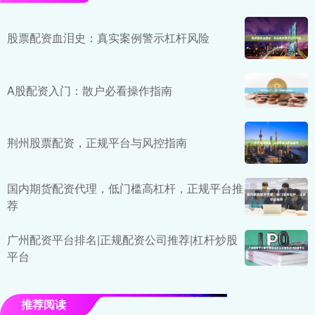
股票配资血泪史：真实案例警示杠杆风险
A股配资入门：散户必看操作指南
荆州股票配资，正规平台与风控指南
国内期货配资代理，低门槛高杠杆，正规平台推
荐
广州配资平台排名|正规配资公司推荐|杠杆炒股
平台
推荐阅读