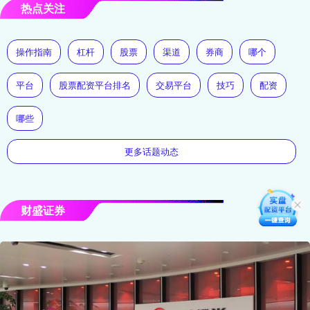
热点关注
操作指南
杠杆
股票
渠道
券商
哪个
平台
股票配资平台排名
交易平台
技巧
配资
哪些
更多话题动态
财盛证券