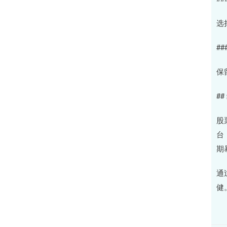
选
##
保
##
股
台
期
通
健