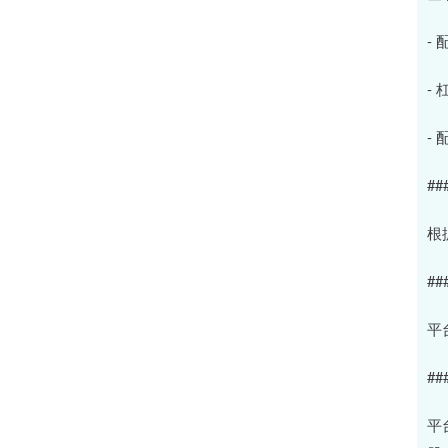
-
-
-
#
根
#
平
#
平