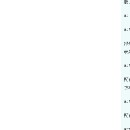
股
#
##
部
表
#
配
致
##
配
#