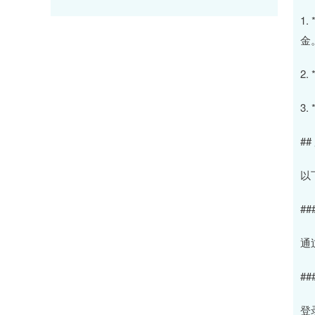
1
金
2
3
#
以
#
通
#
登