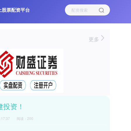
上股票配资平台
更多
健投资！
17:37
阅读：200