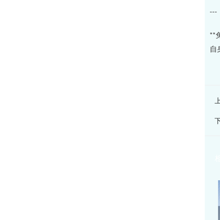
---
*
自