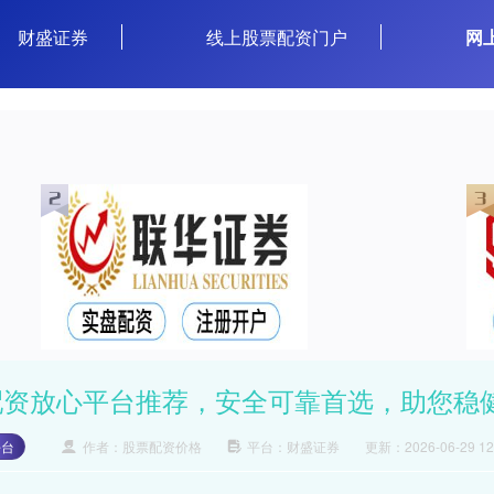
财盛证券
线上股票配资门户
网
配资放心平台推荐，安全可靠首选，助您稳
平台
作者：股票配资价格
平台：财盛证券
更新：2026-06-29 12: