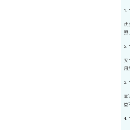
1
优
照
2
安
用
3
靠
益
4.