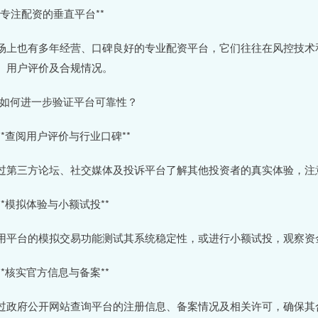
 **专注配资的垂直平台**
场上也有多年经营、口碑良好的专业配资平台，它们往往在风控技术
、用户评价及合规情况。
# 如何进一步验证平台可靠性？
. **查阅用户评价与行业口碑**
过第三方论坛、社交媒体及投诉平台了解其他投资者的真实体验，注
. **模拟体验与小额试投**
用平台的模拟交易功能测试其系统稳定性，或进行小额试投，观察资
. **核实官方信息与备案**
过政府公开网站查询平台的注册信息、备案情况及相关许可，确保其