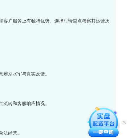
和客户服务上有独特优势。选择时请重点考察其运营历
意辨别水军与真实反馈。
金流转和客服响应情况。
合法经营。