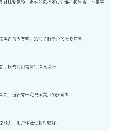
及时规避风险。良好的风控不仅能保护投资者，也是平
过试咨询等方式，提前了解平台的服务质量。
意，投资前仍需自行深入调研：
最强，适合有一定资金实力的投资者。
控能力，用户体验也相对较好。