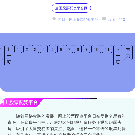
而，高杠杆也伴随着巨大的风险。 辽
全国股票配资平台网
阳股票配资平台拥有经验丰....
栏目：网上股票配资平台
阅读：112
首
上
1
2
3
4
5
6
7
8
9
10
11
下
末
页
一
一
页
页
页
网上股票配资平台
随着网络金融的发展，网上股票配资平台日益受到交易者的
青睐。在众多平台中，吉林地区的炒股配资服务正逐步崭露头
角，吸引了大量交易者的关注。然而，选择一个靠谱的股票配资
公司至关重要，直接关系到交易者的资金安全与收益。