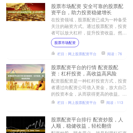
股票市场配资 安全可靠的股票配
资平台，助力投资稳健增长
在投资领域，股票配资已成为一种备受
关注的融资方式。通过股票配资，投资
者可以放大杠杆，提升投资收益。然
而，选择一个安全可靠的股票配资平台
股票市场配资
股票市场配资至关重要，以保....
栏目：网上股票配资平台
阅读：76
股票配资平台的行情 配资股配
资：杠杆投资，高收益高风险
配资股配资是一种杠杆投资方式，投资
者通过向配资公司借入资金，放大自己
的投资本金，从而获得更高的收益。然
而，配资股配资也伴随着较高的风险。
栏目：网上股票配资平台
阅读：113
新规的出台，将有效遏制....
股票配资平台排行 配资炒股，人
人顺，稳健收益，轻松翻倍
配资炒股，顾名思义，就是利用杠杆资