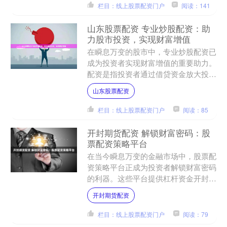
栏目：线上股票配资门户
阅读：141
山东股票配资 专业炒股配资：助
力股市投资，实现财富增值
在瞬息万变的股市中，专业炒股配资已
成为投资者实现财富增值的重要助力。
配资是指投资者通过借贷资金放大投资
额，从而提高收益率的一种方式。 1.
山东股票配资
了解基本知识：在开始....
栏目：线上股票配资门户
阅读：85
开封期货配资 解锁财富密码：股
票配资策略平台
在当今瞬息万变的金融市场中，股票配
资策略平台正成为投资者解锁财富密码
的利器。这些平台提供杠杆资金开封期
货配资，使投资者能够放大其投资组
开封期货配资
合，从而获得更高的潜在回报....
栏目：线上股票配资门户
阅读：79