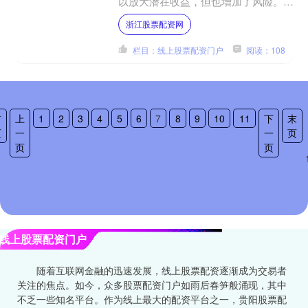
以放大潜在收益，但也增加了风险。
通过银行股配资，投资者可以放大收
浙江股票配资网
益，实现财富快速增值。例如....
栏目：线上股票配资门户
阅读：108
首
上
1
2
3
4
5
6
7
8
9
10
11
下
末
页
一
一
页
页
页
线上股票配资门户
随着互联网金融的迅速发展，线上股票配资逐渐成为交易者
关注的焦点。如今，众多股票配资门户如雨后春笋般涌现，其中
不乏一些知名平台。作为线上最大的配资平台之一，贵阳股票配