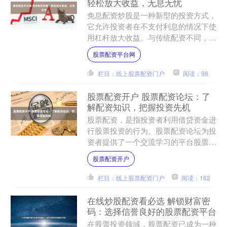
轻松放大收益，无息无忧
免息配资炒股是一种新型的投资方式，
它允许投资者在不支付利息的情况下使
用杠杆放大收益。与传统配资不同，免
息配资无需支付利息，投资者可以将全
股票配资平台网
部收益收入囊中。 * *....
栏目：线上股票配资门户
阅读：98
股票配资开户 股票配资论坛：了
解配资知识，把握投资先机
股票配资，是指投资者利用借贷资金进
行股票投资的行为。股票配资论坛为投
资者提供了一个交流学习的平台股票配
资开户，帮助他们深入了解配资知识，
股票配资开户
把握投资先机。 配资短线....
栏目：线上股票配资门户
阅读：162
在线炒股配资看必选 解锁财富密
码：选择信誉良好的股票配资平台
在股票投资领域，股票配资已成为一种