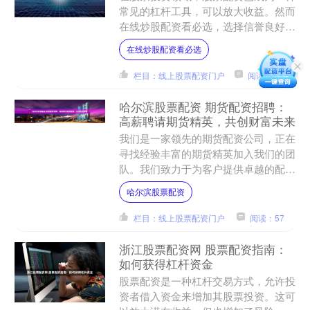
常见的杠杆工具，可以放大收益。然而
在线炒股配资看必选，选择信誉良好的
股票配资平台至关重要，因为它直接关
在线炒股配资看必选
系到投资者的资金安全和收....
栏目：线上股票配资门户
阅读：166
哈尔滨股票配资 期货配资招聘：
高薪聘请期货精英，共创财富未来
我们是一家领先的期货配资公司，正在
寻找经验丰富的期货精英加入我们的团
队。我们致力于为客户提供卓越的配资
服务，并帮助他们实现财富增长。 1.
哈尔滨股票配资
监管牌照：一个正规的....
栏目：线上股票配资门户
阅读：57
浙江股票配资网 股票配资指南：
如何获得杠杆资金
股票配资是一种杠杆交易方式，允许投
资者借入资金来增加其股票投资。这可