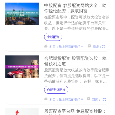
中股配资 炒股配资网站大全：助
你轻松配资，赢取财富
在股票市场中，配资可以放大投资者的
收益，但选择合适的配资平台至关重
要。以下是一些值得信赖的炒股配资网
站： **2. 了解杠杆比例：**杠杆比例决
中股配资
定了放大收益的倍....
栏目：线上股票配资门户
阅读：79
合肥期货配资 股票配资选股：稳
健获利之道
股票配资是放大收益的有效手段合肥期
货配资，但前提是选股得当。以下是一
些稳健获利选股策略： 选择一家专业
的配资公司至关重要。专业的配资公司
合肥期货配资
拥有完善的风控体系、合理....
栏目：线上股票配资门户
阅读：175
股票配资平台网 免息配资炒股：