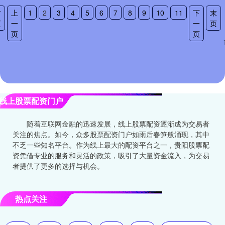
首
上
1
2
3
4
5
6
7
8
9
10
11
下
末
页
一
一
页
页
页
线上股票配资门户
随着互联网金融的迅速发展，线上股票配资逐渐成为交易者
关注的焦点。如今，众多股票配资门户如雨后春笋般涌现，其中
不乏一些知名平台。作为线上最大的配资平台之一，贵阳股票配
资凭借专业的服务和灵活的政策，吸引了大量资金流入，为交易
者提供了更多的选择与机会。
热点关注