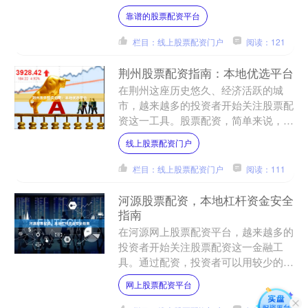
关注。面对市场上众多的配资平台，如
靠谱的股票配资平台
何选择安全、正规、服务优....
栏目：线上股票配资门户
阅读：121
荆州股票配资指南：本地优选平台
在荆州这座历史悠久、经济活跃的城
市，越来越多的投资者开始关注股票配
资这一工具。股票配资，简单来说，就
是通过杠杆放大资金，让投资者用较少
线上股票配资门户
的本金撬动更大的投资规模。....
栏目：线上股票配资门户
阅读：111
河源股票配资，本地杠杆资金安全
指南
在河源网上股票配资平台，越来越多的
投资者开始关注股票配资这一金融工
具。通过配资，投资者可以用较少的本
金撬动更大规模的资金，从而放大收
网上股票配资平台
益。然而，杠杆资金的使用也伴....