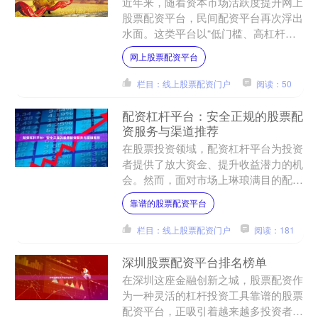
近年来，随着资本市场活跃度提升网上
股票配资平台，民间配资平台再次浮出
水面。这类平台以“低门槛、高杠杆、
快速到账”为卖点，吸引了不少缺乏资
网上股票配资平台
金或希望放大收益的投资者....
栏目：线上股票配资门户
阅读：50
配资杠杆平台：安全正规的股票配
资服务与渠道推荐
在股票投资领域，配资杠杆平台为投资
者提供了放大资金、提升收益潜力的机
会。然而，面对市场上琳琅满目的配资
服务靠谱的股票配资平台，如何选择安
靠谱的股票配资平台
全正规的渠道，成为投资者....
栏目：线上股票配资门户
阅读：181
深圳股票配资平台排名榜单
在深圳这座金融创新之城，股票配资作
为一种灵活的杠杆投资工具靠谱的股票
配资平台，正吸引着越来越多投资者的