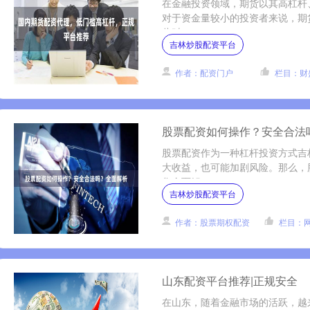
在金融投资领域，期货以其高杠杆
对于资金量较小的投资者来说，期
此时，....
吉林炒股配资平台
作者：配资门户
栏目：财
股票配资如何操作？安全合法
股票配资作为一种杠杆投资方式吉
大收益，也可能加剧风险。那么，
您全面解....
吉林炒股配资平台
作者：股票期权配资
栏目：
山东配资平台推荐|正规安全
在山东，随着金融市场的活跃，越