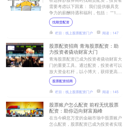
需要考虑以下因素： 我们提供极具竞
争力的薪酬待遇和福利，包括： **1.
交易费用：**交易费用包括佣金、印花
找期货配资
税、过户费等。选....
栏目：线上股票配资门户
阅读：147
股票配资招商 青海股票配资：助
力投资者撬动财富大门
青海股票配资已成为投资者撬动财富大
门的重要工具。通过配资，投资者可以
放大资金杠杆，以小博大，获得更高的
收益。 股票配资网提供高达10倍的配
股票配资招商
资杠杆，这意味着投资者....
栏目：线上股票配资门户
阅读：145
股票账户怎么配资 前程无忧股票
配资：助你迈向财富巅峰
在当今瞬息万变的金融市场中股票账户
怎么配资，股票配资已成为投资者实现