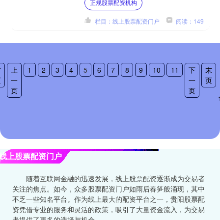
正规股票配资机构
具有以下优势： 配资资金....
栏目：线上股票配资门户
阅读：149
首
上
1
2
3
4
5
6
7
8
9
10
11
下
末
页
一
一
页
页
页
线上股票配资门户
随着互联网金融的迅速发展，线上股票配资逐渐成为交易者
关注的焦点。如今，众多股票配资门户如雨后春笋般涌现，其中
不乏一些知名平台。作为线上最大的配资平台之一，贵阳股票配
资凭借专业的服务和灵活的政策，吸引了大量资金流入，为交易
者提供了更多的选择与机会。