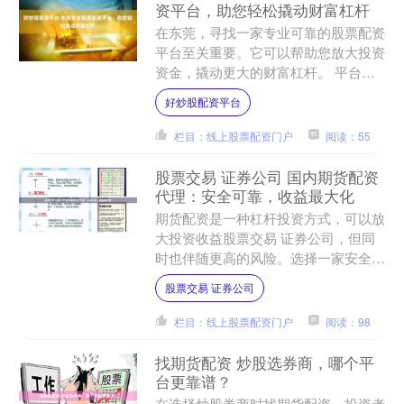
资平台，助您轻松撬动财富杠杆
在东莞，寻找一家专业可靠的股票配资
平台至关重要。它可以帮助您放大投资
资金，撬动更大的财富杠杆。 平台采
用先进的风控系统，严格审核借款人资
好炒股配资平台
质，确保资金安全。同时，....
栏目：线上股票配资门户
阅读：55
股票交易 证券公司 国内期货配资
代理：安全可靠，收益最大化
期货配资是一种杠杆投资方式，可以放
大投资收益股票交易 证券公司，但同
时也伴随更高的风险。选择一家安全可
靠的期货配资代理股票交易 证券公司
股票交易 证券公司
至关重要，以确保资金安全....
栏目：线上股票配资门户
阅读：98
找期货配资 炒股选券商，哪个平
台更靠谱？
在选择炒股券商时找期货配资，投资者