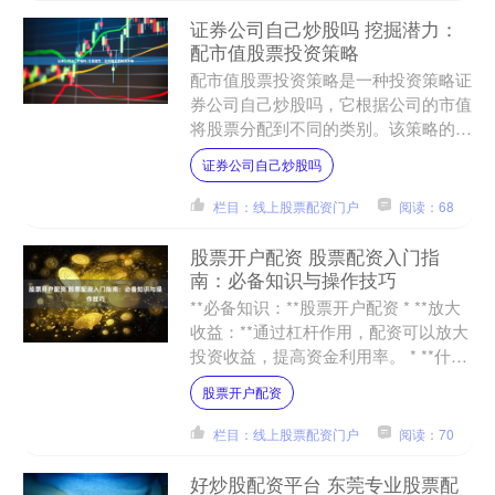
证券公司自己炒股吗 挖掘潜力：
配市值股票投资策略
配市值股票投资策略是一种投资策略证
券公司自己炒股吗，它根据公司的市值
将股票分配到不同的类别。该策略的目
的是通过投资于不同市值范围内的股票
证券公司自己炒股吗
来实现多元化和风险管理。....
栏目：线上股票配资门户
阅读：68
股票开户配资 股票配资入门指
南：必备知识与操作技巧
**必备知识：**股票开户配资 * **放大
收益：**通过杠杆作用，配资可以放大
投资收益，提高资金利用率。 * **什么
是股票配资？**向券商借用资金放大投
股票开户配资
资本....
栏目：线上股票配资门户
阅读：70
好炒股配资平台 东莞专业股票配