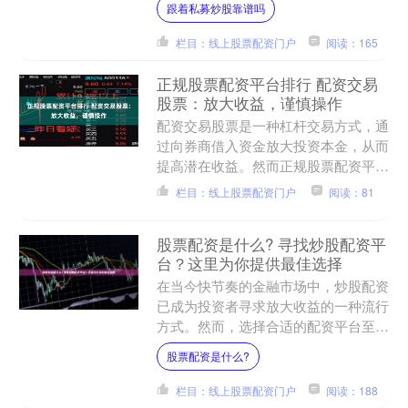
跟着私募炒股靠谱吗
文将系统解析股票配资的核心....
栏目：线上股票配资门户
阅读：165
正规股票配资平台排行 配资交易
股票：放大收益，谨慎操作
配资交易股票是一种杠杆交易方式，通
过向券商借入资金放大投资本金，从而
提高潜在收益。然而正规股票配资平台
排行，配资交易也伴随着更高的风险，
栏目：线上股票配资门户
阅读：81
需要谨慎操作。 **利息....
股票配资是什么? 寻找炒股配资平
台？这里为你提供最佳选择
在当今快节奏的金融市场中，炒股配资
已成为投资者寻求放大收益的一种流行
方式。然而，选择合适的配资平台至关
重要股票配资是什么?，以确保安全性
股票配资是什么?
和可靠性。 选择外盘期货....
栏目：线上股票配资门户
阅读：188