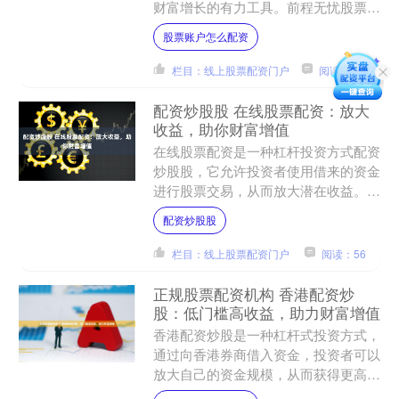
财富增长的有力工具。前程无忧股票配
资平台股票账户怎么配资，凭借其专业
股票账户怎么配资
团队和先进技术，为投资者....
栏目：线上股票配资门户
阅读：182
配资炒股股 在线股票配资：放大
收益，助你财富增值
在线股票配资是一种杠杆投资方式配资
炒股股，它允许投资者使用借来的资金
进行股票交易，从而放大潜在收益。通
过配资，投资者可以以较小的本金撬动
配资炒股股
更大的资金，从而增加获利....
栏目：线上股票配资门户
阅读：56
正规股票配资机构 香港配资炒
股：低门槛高收益，助力财富增值
香港配资炒股是一种杠杆式投资方式，
通过向香港券商借入资金，投资者可以
放大自己的资金规模，从而获得更高的
收益。相较于传统炒股，香港配资炒股