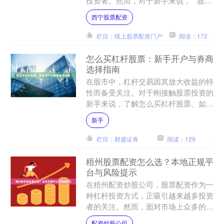
投资者。然而，对于新手来说，**股票
配资利息怎么算**常常是一个令人困惑
西宁股票配资
的问题。本文将详细解....
栏目：线上股票配资门户
阅读：172
怎么买杠杆股票：新手开户与券商
选择指南
在股市中，杠杆交易因其放大收益的特
性而备受关注。对于刚接触股票投资的
新手来说，了解怎么买杠杆股票、如何
选择券商以及开户流程财盛证券，是进
新手
入这一领域的第一步。本文....
栏目：财盛证券
阅读：129
梧州股票配资怎么选？本地正规平
台与风险提示
在梧州配资炒股公司，股票配资作为一
种杠杆投资方式，正吸引越来越多投资
者的关注。然而，面对市场上众多的配
资渠道，如何选择正规平台、规避潜在
配资炒股公司